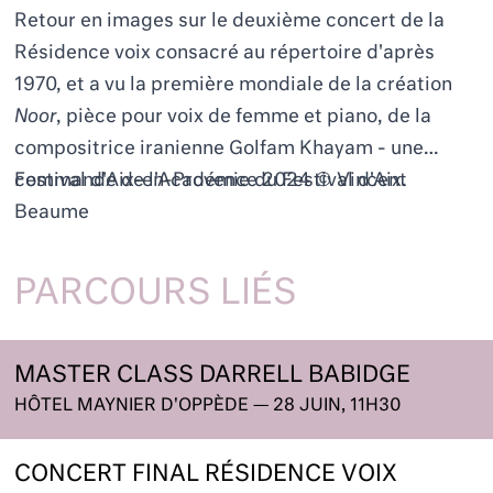
Retour en images sur le deuxième concert de la
Résidence voix consacré au répertoire d'après
1970, et a vu la première mondiale de la création
Noor
, pièce pour voix de femme et piano, de la
compositrice iranienne Golfam Khayam - une
commande de l'Académie du Festival d'Aix.
Festival d'Aix-en-Provence 2024 © Vincent
Beaume
PARCOURS LIÉS
MASTER CLASS DARRELL BABIDGE
HÔTEL MAYNIER D'OPPÈDE — 28 JUIN, 11H30
CONCERT FINAL RÉSIDENCE VOIX