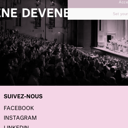
Accep
ENEZ MÉCÈNE
DEVEN
Set your
SUIVEZ-NOUS
FACEBOOK
INSTAGRAM