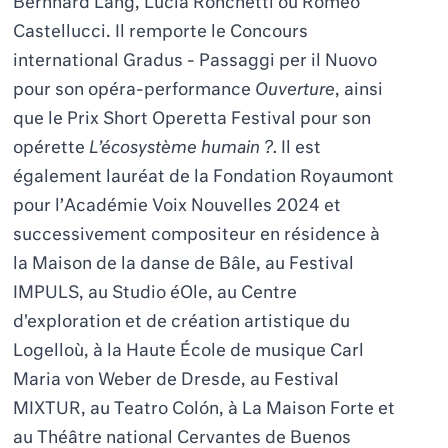
Bernhard Lang, Lucia Ronchetti
ou
Romeo
Castellucci
. Il remporte le C
oncours
international Gradus
-
Passaggi per il Nuovo
pour
son opé
ra-performance
Ouverture
, ainsi
que le P
rix Short Operetta Festival
pour son
opérette
L’é
cosyst
è
me humain ?.
Il est
également lauréat de la Fondation Royaumont
pour l’
Acad
é
mie Voix
Nouvelles 2024 et
successivement compositeur en ré
sidence
à
la Maison de la danse de Bâle, au
Festival
IMPULS,
au
Studio
é
Ole,
au Centre
d'exploration et de création artistique du
Logello
ù
, à la Haute École de musique Carl
Maria von Weber de Dresde, au
Festival
MIXTUR,
au
Teatro Col
ó
n, à La Maison Forte et
au
Th
éâtre national Cervantes de Buenos