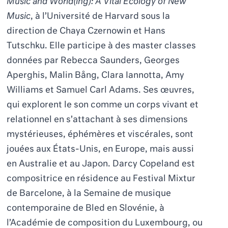
Music and World(ing): A Vital Ecology of New
Music
, à l’Université de Harvard sous la
direction de Chaya Czernowin et
Hans
Tutschku
. Elle participe à des master classes
données par Rebecca Saunders, Georges
Aperghis, Malin Bång, Clara Iannotta, Amy
Williams et Samuel Carl Adams. Ses œuvres,
qui explorent le son comme un corps vivant et
relationnel en s
’
attachant à ses dimensions
mystérieuses, éphém
è
res et viscé
rales
, sont
jouées aux États-Unis, en Europe, mais aussi
en Australie et au Japon. Darcy Copeland est
compositrice en résidence au Festival Mixtur
de Barcelone, à la Semaine de musique
contemporaine de Bled en Slovénie, à
l’Académie de composition du Luxembourg, ou