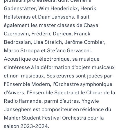
plusieurs professeurs, dont
Clemens
Gadenst
ä
tter, Wim
Henderickx, Henrik
Hellstenius et
Daan Janssens
. Il suit
également les master classes de Chaya
Czernowin, Frédéric Durieux, Franck
Bedrossian, Lisa
Streich, J
érô
me Combier,
Marco Stroppa
et
Stefano Gervason
i.
Acoustique ou électronique, sa musique
s’intéresse à la déformation d’objets musicaux
et non-musicaux. Ses œuvres sont jouées par
l’Ensemble Modern, l’Orchestre symphonique
d’Anvers, l’Ensemble Spectra et le Chœur de la
Radio flamande, parmi d’autres. Yngwie
Janseghers est compositeur en résidence du
Mahler Student Festival Orchestra pour la
saison 2023-2024.