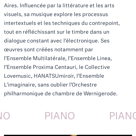
Aires.
Influenc
ée par la littérature et les arts
visuels, sa musique explore les processus
intertextuels et les techniques du contrepoint,
tout en réfléchissant sur le timbre dans un
dialogue constant avec l’électronique. Ses
œuvres sont
cr
éées notamment par
l
’
Ensemble Multilaté
rale, l
’
Ensemble Linea,
l
’
Ensemble Proxima Centauri, le Collective
L
ovemusic,
HANATSUmiroir, l
’
Ensemble
L'imaginaire, sans oublier l’Orchestre
philharmonique de chambre de Wernigerode.
NO
PIANO
PIAN