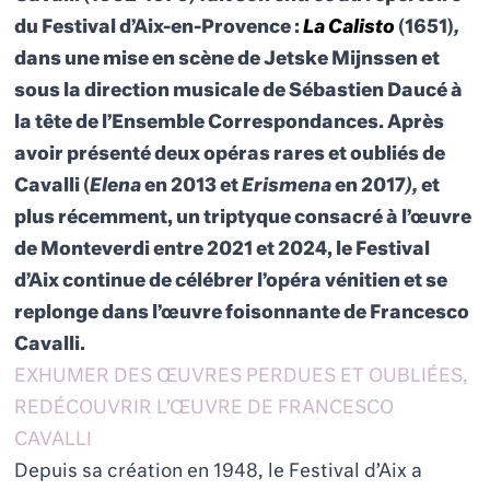
du Festival d’Aix-en-Provence :
La Calisto
(1651)
,
dans une mise en scène de Jetske Mijnssen et
sous la direction musicale de Sébastien Daucé à
la tête de l’Ensemble Correspondances. Après
avoir présenté deux opéras rares et oubliés de
Cavalli (
Elena
en 2013 et
Erismena
en 2017
),
et
plus récemment, un triptyque consacré à l’œuvre
de Monteverdi entre 2021 et 2024, le Festival
d’Aix continue de célébrer l’opéra vénitien et se
replonge dans l’œuvre foisonnante de Francesco
Cavalli.
EXHUMER DES ŒUVRES PERDUES ET OUBLIÉES,
REDÉCOUVRIR L’ŒUVRE DE FRANCESCO
CAVALLI
Depuis sa création en 1948, le Festival d’Aix a