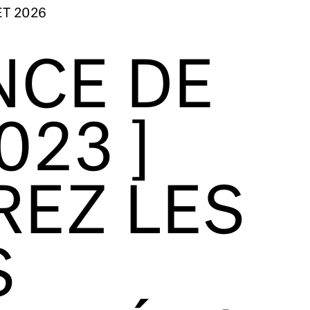
ET 2026
NCE DE
023 ]
EZ LES
S