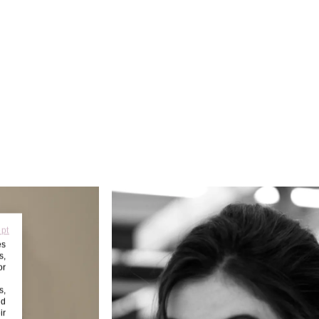
ept
es
s,
or
s,
nd
ir