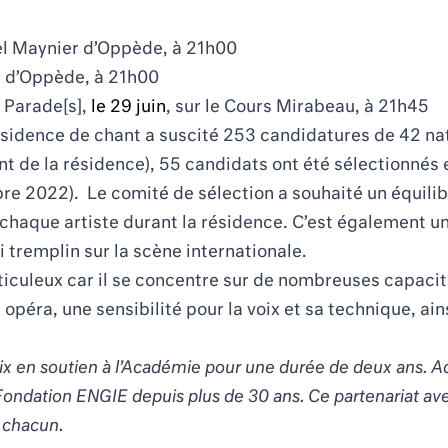
tel Maynier d’Oppède, à 21h00
er d’Oppède, à 21h00
, Parade
[s],
le 29 juin
,
sur le Cours Mirabeau, à 21h45
résidence de chant a suscité 253 candidatures de 42 nat
nt de la résidence), 55 candidats ont été sélectionnés
e 2022). Le comité de sélection a souhaité un équilibr
 chaque artiste durant la résidence. C’est également u
 tremplin sur la scène internationale.
ticuleux car il se concentre sur de nombreuses capac
opéra, une sensibilité pour la voix et sa technique, ai
ix en soutien à l’Académie pour une durée de deux ans. A
dation ENGIE depuis plus de 30 ans. Ce partenariat avec le
t chacun
.