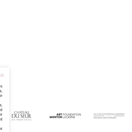
ept
es
s,
or
s,
nd
ir
nd
or