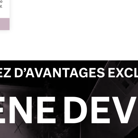
so
t.
EZ D’AVANTAGES EXC
NEZ MÉ