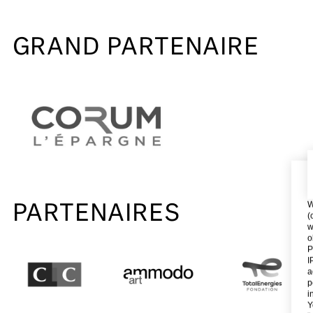
GRAND PARTENAIRE
W
PARTENAIRES
(
w
o
P
I
a
p
i
Y