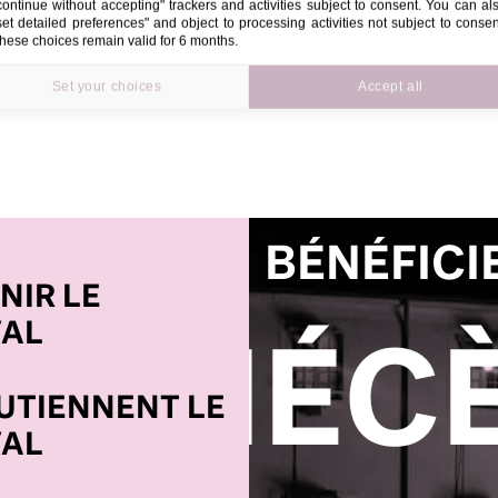
continue without accepting" trackers and activities subject to consent. You can al
set detailed preferences" and object to processing activities not subject to consen
hese choices remain valid for 6 months.
Set your choices
Accept all
BÉNÉFICI
NIR LE
VAL
DEVE
OUTIENNENT LE
VAL