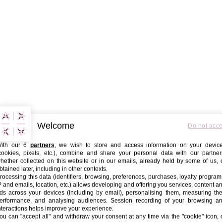
Welcome
Do not acc
ith our 6
partners
, we wish to store and access information on your devic
cookies, pixels, etc.), combine and share your personal data with our partner
hether collected on this website or in our emails, already held by some of us, 
btained later, including in other contexts.
rocessing this data (identifiers, browsing, preferences, purchases, loyalty program
P and emails, location, etc.) allows developing and offering you services, content a
ds across your devices (including by email), personalising them, measuring the
erformance, and analysing audiences. Session recording of your browsing a
nteractions helps improve your experience.
ou can "accept all" and withdraw your consent at any time via the "cookie" icon, 