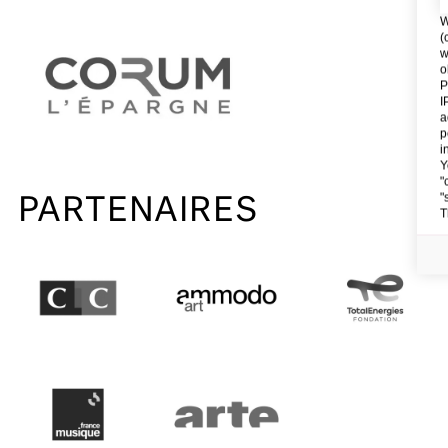
W
(
w
o
P
I
a
p
i
Y
"
"
PARTENAIRES
T