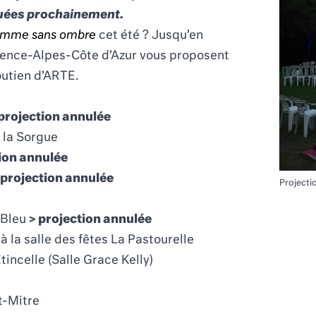
uées prochainement.
emme sans ombre
cet été ? Jusqu’en
ence-Alpes-Côte d’Azur vous proposent
outien d’ARTE.
projection annulée
 la Sorgue
ion annulée
 projection annulée
Project
n Bleu
> projection annulée
à la salle des fêtes La Pastourelle
incelle (
Salle Grace Kelly)
t-Mitre