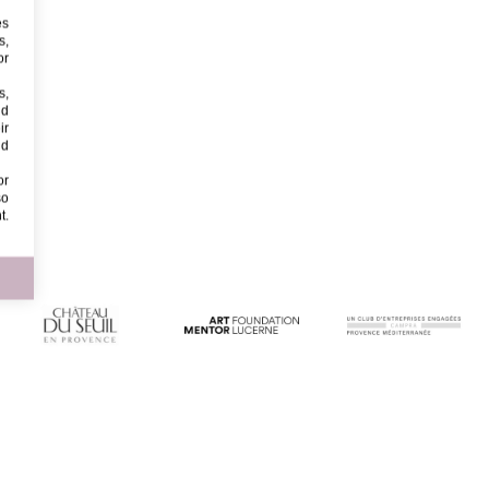
es
s,
or
s,
nd
ir
nd
or
so
t.