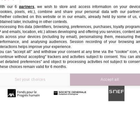
ith our 6
partners
, we wish to store and access information on your devic
cookies, pixels, etc.), combine and share your personal data with our partner
hether collected on this website or in our emails, already held by some of us, 
btained later, including in other contexts.
rocessing this data (identifiers, browsing, preferences, purchases, loyalty program
P and emails, location, etc.) allows developing and offering you services, content a
ds across your devices (including by email), personalising them, measuring the
erformance, and analysing audiences. Session recording of your browsing a
nteractions helps improve your experience.
ou can "accept all" and withdraw your consent at any time via the "cookie" icon, 
continue without accepting" trackers and activities subject to consent. You can al
set detailed preferences" and object to processing activities not subject to consen
hese choices remain valid for 6 months.
Set your choices
Accept all