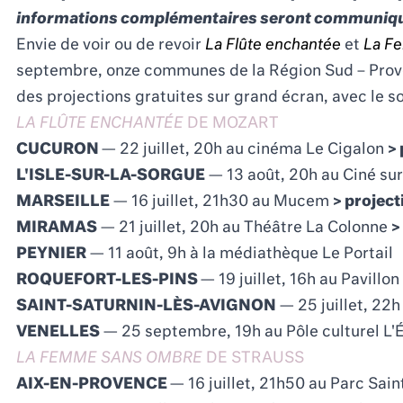
informations complémentaires seront communiq
Envie de voir ou de revoir
La Flûte enchantée
et
La F
septembre, onze communes de la Région Sud – Prov
des projections gratuites sur grand écran, avec le s
LA FLÛTE ENCHANTÉE
DE MOZART
CUCURON
— 22 juillet, 20h au cinéma Le Cigalon
> 
L'ISLE-SUR-LA-SORGUE
— 13 août, 20h au Ciné sur
MARSEILLE
— 16 juillet, 21h30 au Mucem
> project
MIRAMAS
— 21 juillet, 20h au Théâtre La Colonne
>
PEYNIER
— 11 août, 9h à la médiathèque Le Portail
ROQUEFORT-LES-PINS
— 19 juillet, 16h au Pavillo
SAINT-SATURNIN-LÈS-AVIGNON
— 25 juillet, 22h 
VENELLES
— 25 septembre, 19h au Pôle culturel L'Ét
LA FEMME SANS OMBRE
DE STRAUSS
AIX-EN-PROVENCE
— 16 juillet, 21h50 au Parc Sain