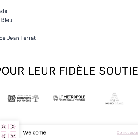
ade
n Bleu
ace Jean Ferrat
POUR LEUR FIDÈLE SOUTI
Welcome
Do not acc