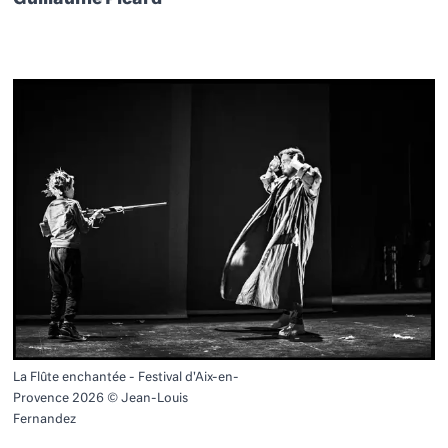
La Flûte enchantée - Festival d'Aix-en-
Provence 2026 © Jean-Louis
Fernandez